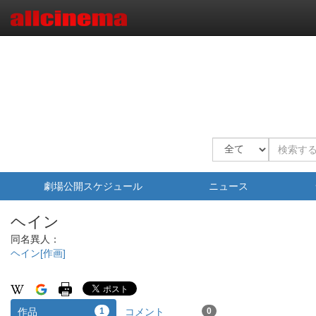
劇場公開スケジュール
ニュース
ヘイン
同名異人：
ヘイン[作画]
作品
1
コメント
0