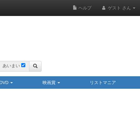
ヘルプ
ゲスト さん
あいまい
y/DVD
映画賞
リストマニア