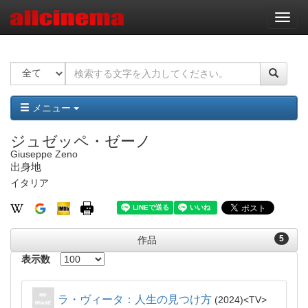
ナ
ビ
ゲ
ー
シ
ョ
ン
メニュー
ジュゼッペ・ゼーノ
Giuseppe Zeno
出身地
イタリア
5
作品
表示数
ラ・ヴィータ：人生の見つけ方
2024
TV