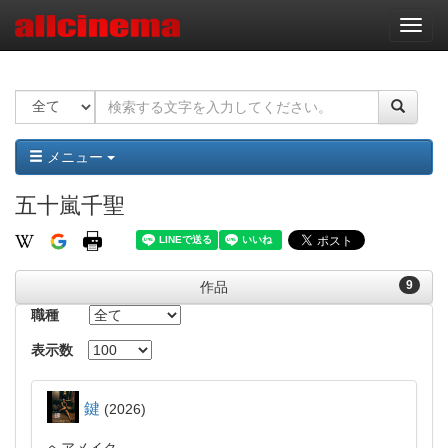
ナ
ビ
ゲ
ー
シ
ョ
ン
メニュー
五十嵐千聖
9
作品
職種
表示数
鍵
2026