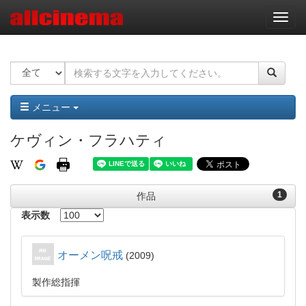
ナ
ビ
ゲ
ー
シ
ョ
ン
メニュー
ケヴィン・フラハティ
1
作品
表示数
オーメン呪戒
2009
製作総指揮