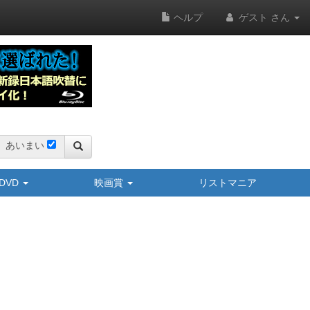
ヘルプ
ゲスト さん
あいまい
y/DVD
映画賞
リストマニア