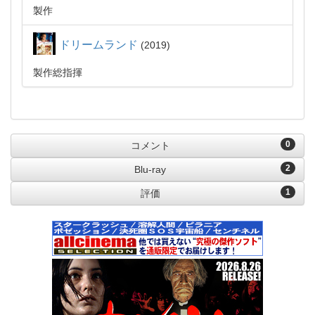
製作
ドリームランド
2019
製作総指揮
0
コメント
2
Blu-ray
1
評価