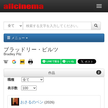
ナ
ビ
ゲ
ー
シ
ョ
ン
メニュー
ブラッドリー・ピルツ
Bradley Pilz
2
作品
職種
表示数
おさるのベン
2026