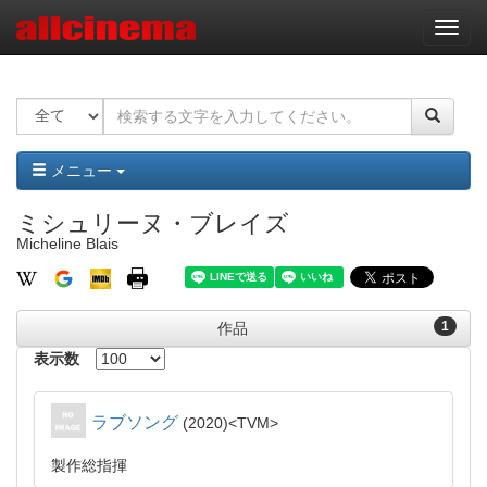
ナ
ビ
ゲ
ー
シ
ョ
ン
メニュー
ミシュリーヌ・ブレイズ
Micheline Blais
1
作品
表示数
ラブソング
2020
TVM
製作総指揮