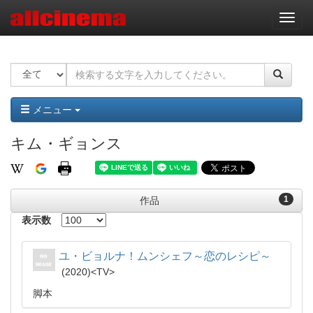
ナ
ビ
ゲ
ー
シ
ョ
ン
メニュー
キム・ギョンス
1
作品
表示数
ユ・ビョルナ！ムンシェフ～恋のレシピ～
2020
TV
脚本