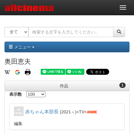
ナ
ビ
ゲ
ー
シ
ョ
ン
メニュー
奥田恵夫
1
作品
表示数
赤ちゃん本部長
2021～
TV
編集