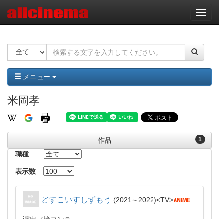
ナ
ビ
ゲ
ー
シ
ョ
ン
メニュー
米岡孝
1
作品
職種
表示数
どすこいすしずもう
2021～2022
TV