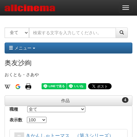
ナ
ビ
ゲ
ー
シ
ョ
ン
メニュー
奥友沙絢
おくとも・さあや
4
作品
職種
表示数
きかんしゃトーマス （第３シリーズ）