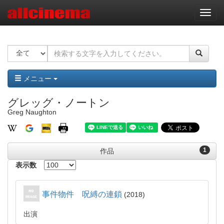
ナ
ビ
ゲ
ー
シ
ョ
ン
メニュー
グレッグ・ノートン
Greg Naughton
1
作品
表示数
事件物件 呪縛の連鎖
2018
出演