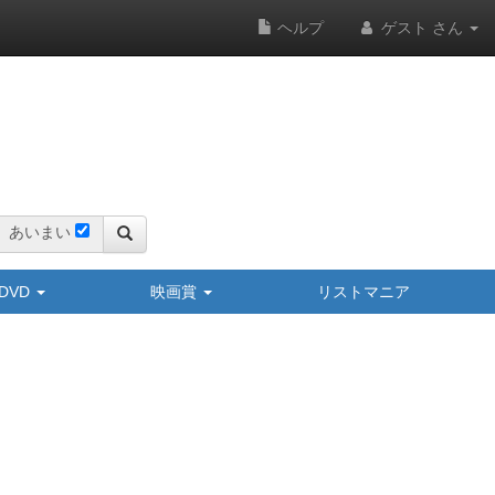
ヘルプ
ゲスト さん
あいまい
y/DVD
映画賞
リストマニア