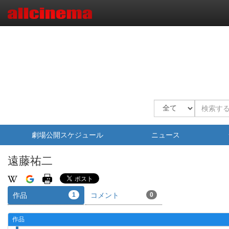
劇場公開スケジュール
ニュース
遠藤祐二
作品
1
コメント
0
作品