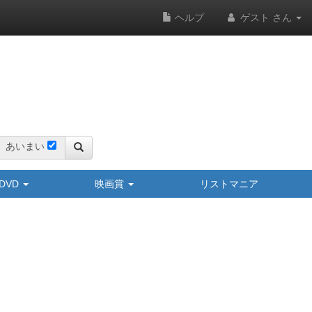
ヘルプ
ゲスト さん
あいまい
y/DVD
映画賞
リストマニア