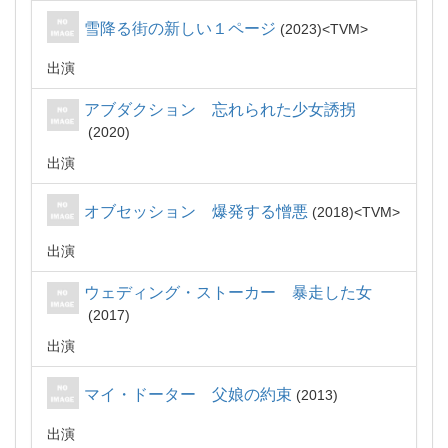
雪降る街の新しい１ページ
2023
TVM
出演
アブダクション 忘れられた少女誘拐
2020
出演
オブセッション 爆発する憎悪
2018
TVM
出演
ウェディング・ストーカー 暴走した女
2017
出演
マイ・ドーター 父娘の約束
2013
出演