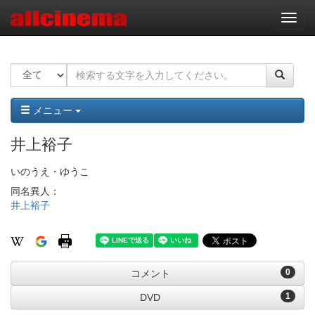
ナ
ビ
ゲ
ー
シ
ョ
ン
メニュー
井上裕子
いのうえ・ゆうこ
同名異人：
井上裕子
0
コメント
1
DVD