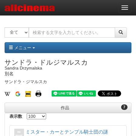
ナ
ビ
ゲ
ー
シ
ョ
ン
メニュー
サンドラ・ドルジマルスカ
Sandra Drzymalska
別名
サンドラ・ジマルスカ
7
作品
表示数
ミスター・カーとテンプル騎士団の謎