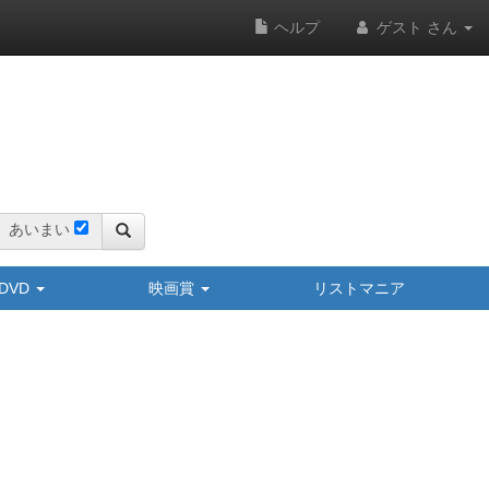
ヘルプ
ゲスト さん
あいまい
y/DVD
映画賞
リストマニア