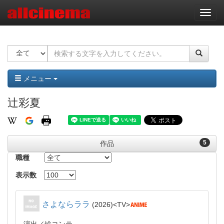
ナ
ビ
ゲ
ー
シ
ョ
ン
メニュー
辻彩夏
5
作品
職種
表示数
さよならララ
2026
TV