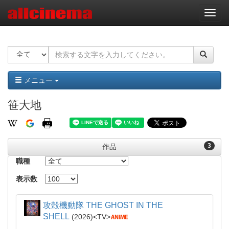
ナ
ビ
ゲ
ー
シ
ョ
ン
メニュー
笹大地
3
作品
職種
表示数
攻殻機動隊 THE GHOST IN THE
SHELL
2026
TV