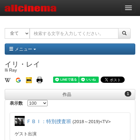
ナ
ビ
ゲ
ー
シ
ョ
ン
メニュー
イリ・レイ
Ili Ray
1
作品
表示数
ＦＢＩ：特別捜査班
2018～2019
TV
ゲスト出演