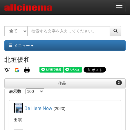
ナ
ビ
ゲ
ー
シ
ョ
ン
メニュー
北垣優和
2
作品
表示数
Be Here Now
2020
出演