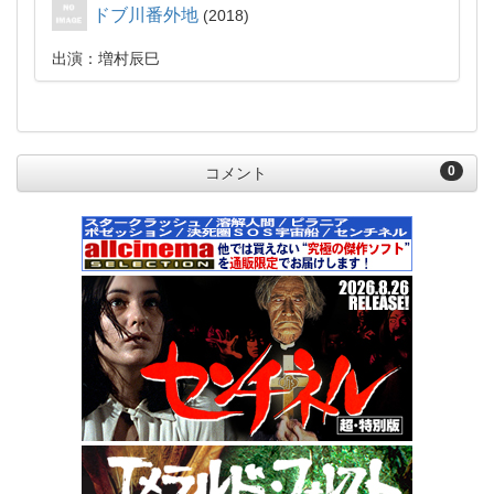
ドブ川番外地
2018
出演：増村辰巳
0
コメント