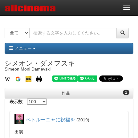
ナ
ビ
ゲ
ー
シ
ョ
ン
メニュー
シメオン・ダメフスキ
Simeon Moni Damevski
1
作品
表示数
ペトルーニャに祝福を
2019
出演