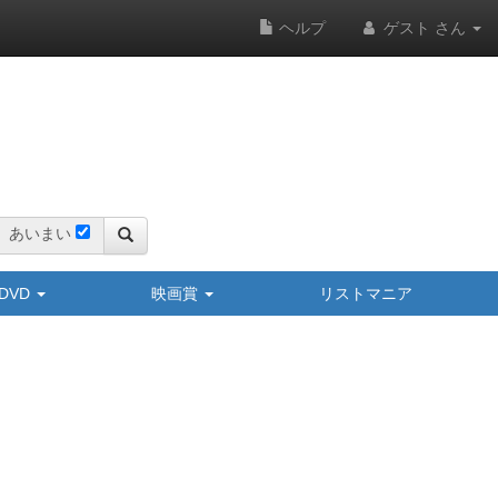
ヘルプ
ゲスト さん
あいまい
y/DVD
映画賞
リストマニア