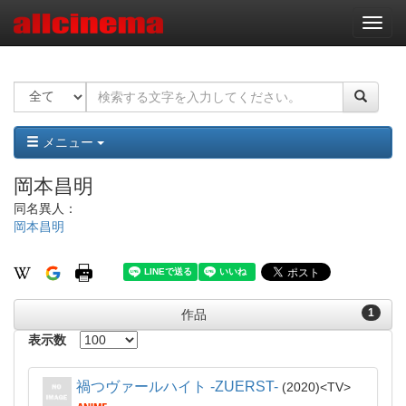
ナ
ビ
ゲ
ー
シ
ョ
ン
メニュー
岡本昌明
同名異人：
岡本昌明
1
作品
表示数
禍つヴァールハイト -ZUERST-
2020
TV