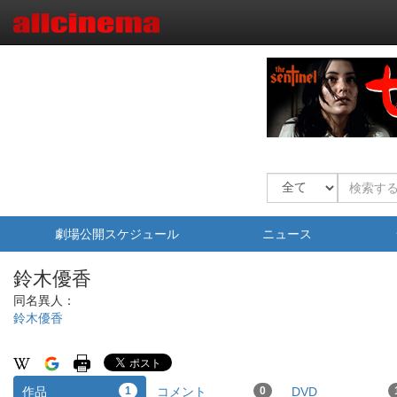
劇場公開スケジュール
ニュース
鈴木優香
同名異人：
鈴木優香
作品
1
コメント
0
DVD