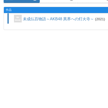
作品
未成仏百物語～AKB48 異界への灯火寺～
2021