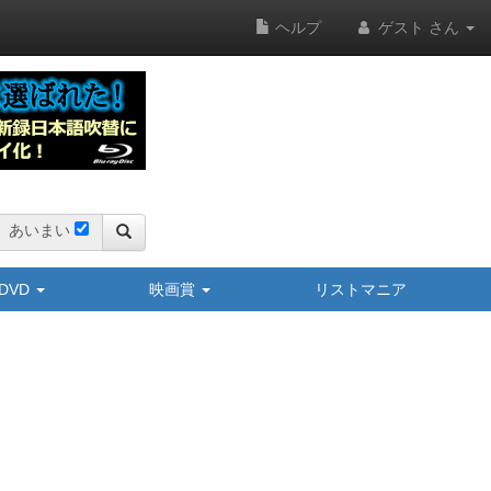
ヘルプ
ゲスト さん
あいまい
y/DVD
映画賞
リストマニア