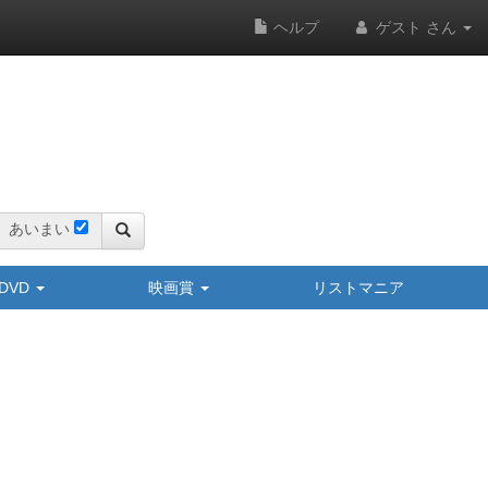
ヘルプ
ゲスト さん
あいまい
y/DVD
映画賞
リストマニア