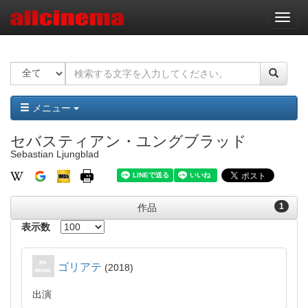
ナ
ビ
ゲ
ー
シ
ョ
ン
メニュー
セバスティアン・ユングブラッド
Sebastian Ljungblad
1
作品
表示数
ゴリアテ
2018
出演