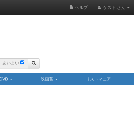
ヘルプ
ゲスト さん
あいまい
y/DVD
映画賞
リストマニア