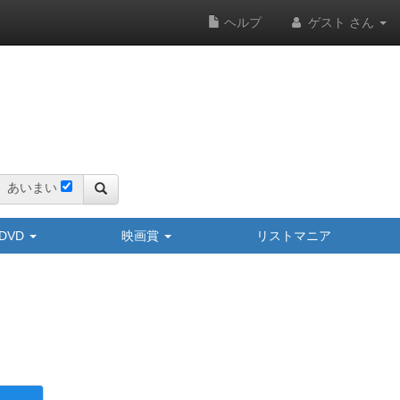
ヘルプ
ゲスト さん
あいまい
y/DVD
映画賞
リストマニア