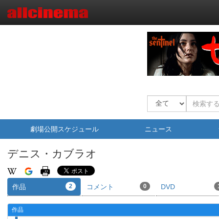
劇場公開スケジュール
ニュース
デニス・カブラオ
作品
2
コメント
0
DVD
作品