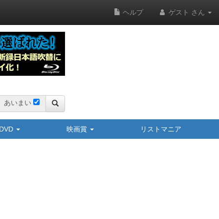
ヘルプ
ゲスト さん
あいまい
y/DVD
映画賞
リストマニア