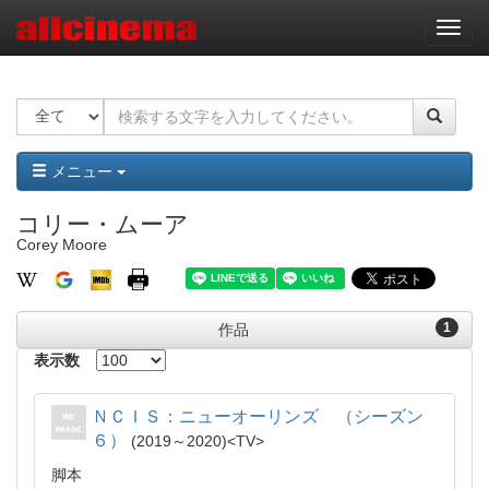
ナ
ビ
ゲ
ー
シ
ョ
ン
メニュー
コリー・ムーア
Corey Moore
1
作品
表示数
ＮＣＩＳ：ニューオーリンズ （シーズン
６）
2019～2020
TV
脚本