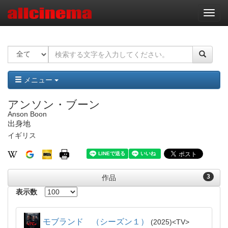
ナ
ビ
ゲ
ー
シ
ョ
ン
メニュー
アンソン・ブーン
Anson Boon
出身地
イギリス
3
作品
表示数
モブランド （シーズン１）
2025
TV