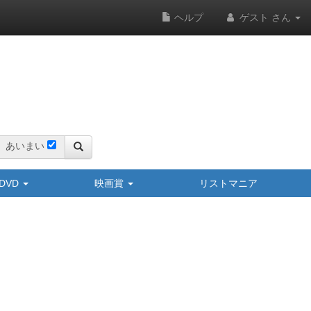
ヘルプ
ゲスト さん
あいまい
y/DVD
映画賞
リストマニア