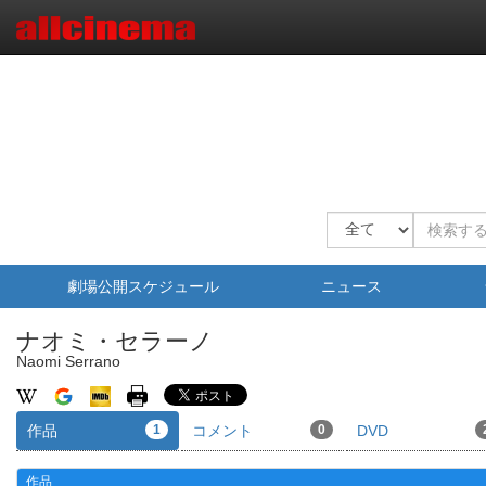
劇場公開スケジュール
ニュース
ナオミ・セラーノ
Naomi Serrano
作品
1
コメント
0
DVD
作品