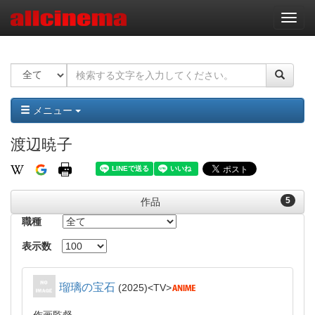
ナ
ビ
ゲ
ー
シ
ョ
ン
メニュー
渡辺暁子
5
作品
職種
表示数
瑠璃の宝石
2025
TV