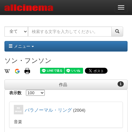
ナ
ビ
ゲ
ー
シ
ョ
ン
メニュー
ソン・フンソン
1
作品
表示数
パラノーマル・リング
2004
音楽