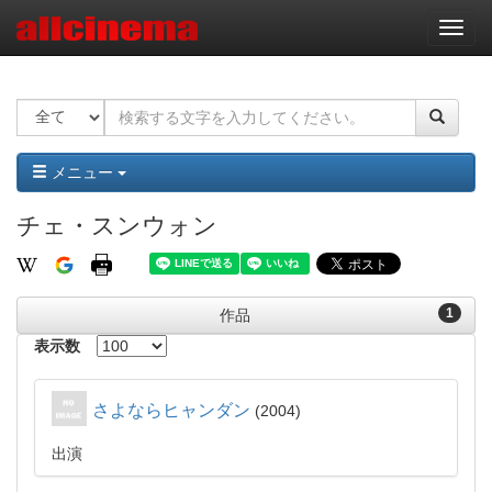
ナ
ビ
ゲ
ー
シ
ョ
ン
メニュー
チェ・スンウォン
1
作品
表示数
さよならヒャンダン
2004
出演