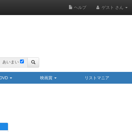
ヘルプ
ゲスト さん
あいまい
y/DVD
映画賞
リストマニア