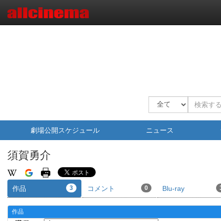
劇場公開スケジュール
ニュース
須賀勇介
作品
3
コメント
0
Blu-ray
作品