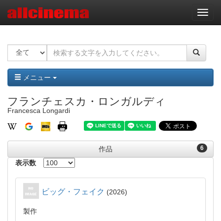
ナ
ビ
ゲ
ー
シ
ョ
ン
メニュー
フランチェスカ・ロンガルディ
Francesca Longardi
6
作品
表示数
ビッグ・フェイク
2026
製作