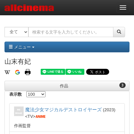
ナ
ビ
ゲ
ー
シ
ョ
ン
メニュー
山末有妃
3
作品
表示数
魔法少女マジカルデストロイヤーズ
2023
TV
作画監督