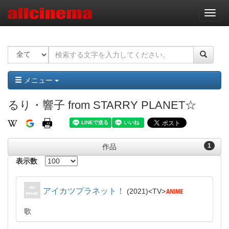
ナ
ビ
ゲ
ー
シ
ョ
ン
メニュー
るり・響子 from STARRY PLANET☆
1
作品
表示数
アイカツプラネット！
2021
TV
歌