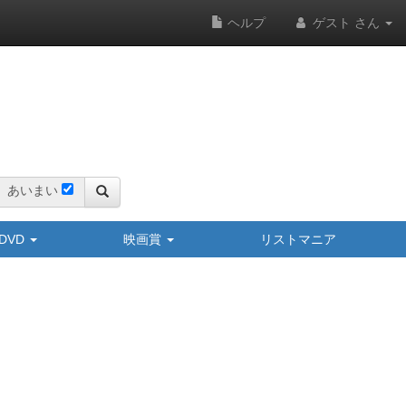
ヘルプ
ゲスト さん
あいまい
y/DVD
映画賞
リストマニア