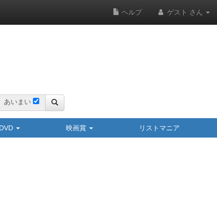
ヘルプ
ゲスト さん
あいまい
y/DVD
映画賞
リストマニア