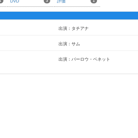
1
DVD
3
評価
1
出演：タチアナ
出演：サム
出演：バーロウ・ベネット