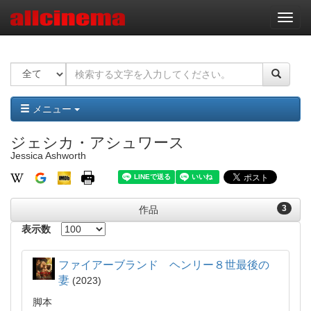
ナ
ビ
ゲ
ー
シ
ョ
ン
メニュー
ジェシカ・アシュワース
Jessica Ashworth
3
作品
表示数
ファイアーブランド ヘンリー８世最後の
妻
2023
脚本