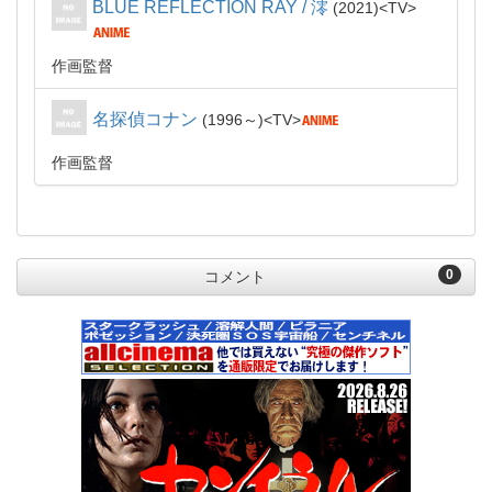
BLUE REFLECTION RAY / 澪
2021
TV
作画監督
名探偵コナン
1996～
TV
作画監督
0
コメント