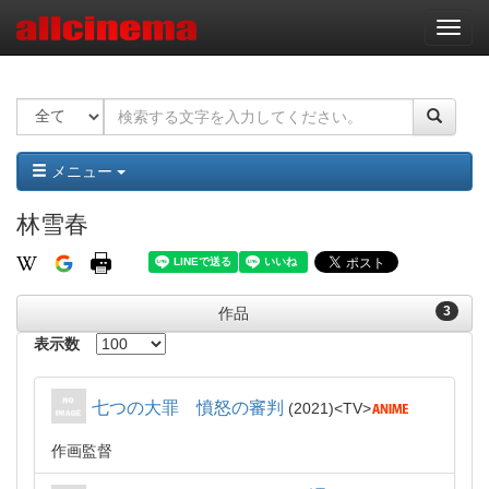
ナ
ビ
ゲ
ー
シ
ョ
ン
メニュー
林雪春
3
作品
表示数
七つの大罪 憤怒の審判
2021
TV
作画監督