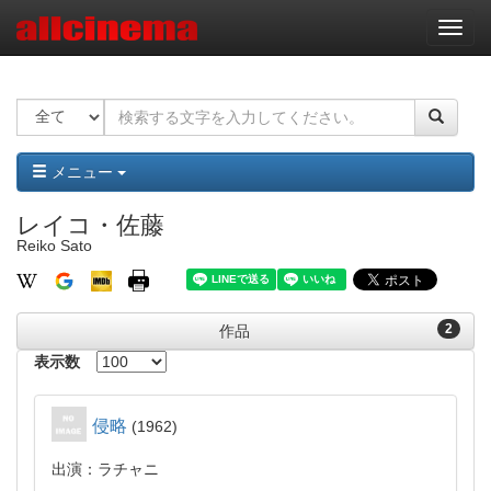
ナ
ビ
ゲ
ー
シ
ョ
ン
メニュー
レイコ・佐藤
Reiko Sato
2
作品
表示数
侵略
1962
出演：ラチャニ