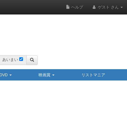
ヘルプ
ゲスト さん
あいまい
y/DVD
映画賞
リストマニア