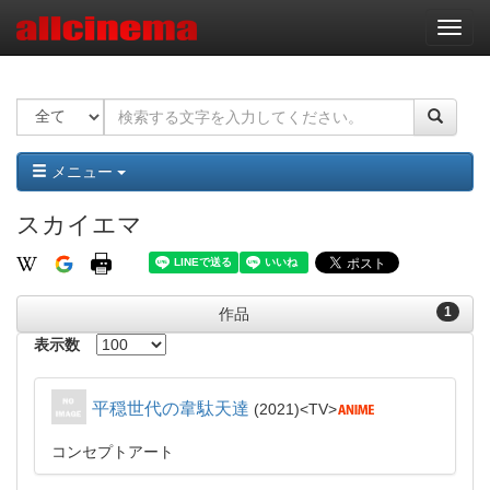
ナ
ビ
ゲ
ー
シ
ョ
ン
メニュー
スカイエマ
1
作品
表示数
平穏世代の韋駄天達
2021
TV
コンセプトアート