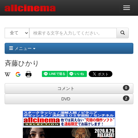
ナ
ビ
ゲ
ー
シ
ョ
ン
メニュー
斉藤ひかり
0
コメント
2
DVD