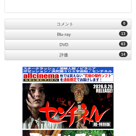
0
コメント
13
Blu-ray
63
DVD
14
評価