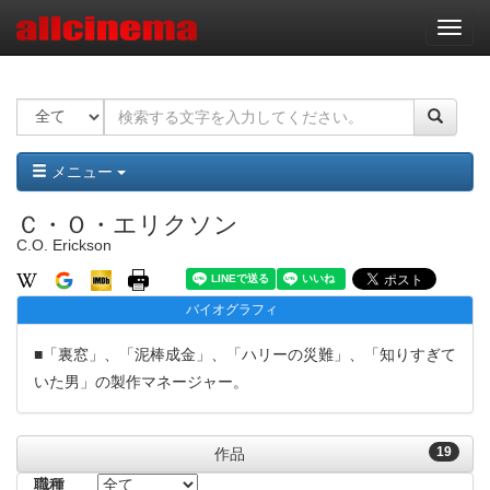
ナ
ビ
ゲ
ー
シ
ョ
ン
メニュー
Ｃ・Ｏ・エリクソン
C.O. Erickson
バイオグラフィ
■「裏窓」、「泥棒成金」、「ハリーの災難」、「知りすぎて
いた男」の製作マネージャー。
19
作品
職種